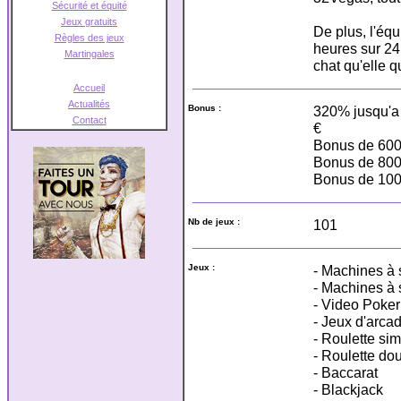
Sécurité et équité
Jeux gratuits
De plus, l'équ
Règles des jeux
heures sur 24 
Martingales
chat qu'elle q
Accueil
Actualités
Bonus :
320% jusqu'a 
Contact
€
Bonus de 600 
Bonus de 800 
Bonus de 100
Nb de jeux :
101
Jeux :
- Machines à 
- Machines à 
- Video Poker
- Jeux d'arca
- Roulette si
- Roulette do
- Baccarat
- Blackjack