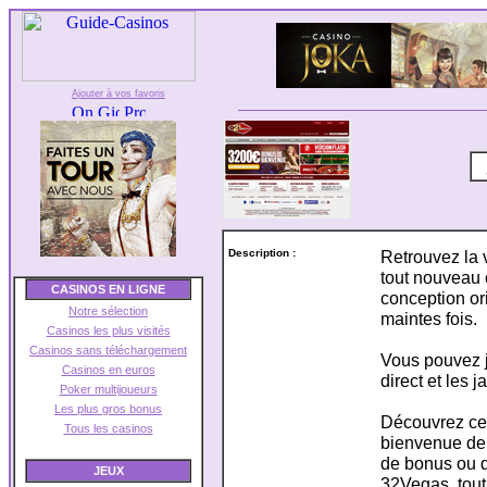
Ajouter à vos favoris
Description :
Retrouvez la 
tout nouveau 
CASINOS EN LIGNE
conception ori
Notre sélection
maintes fois.
Casinos les plus visités
Casinos sans téléchargement
Vous pouvez j
Casinos en euros
direct et les 
Poker multijoueurs
Les plus gros bonus
Découvrez ce 
Tous les casinos
bienvenue de
de bonus ou d
JEUX
32Vegas, tout 