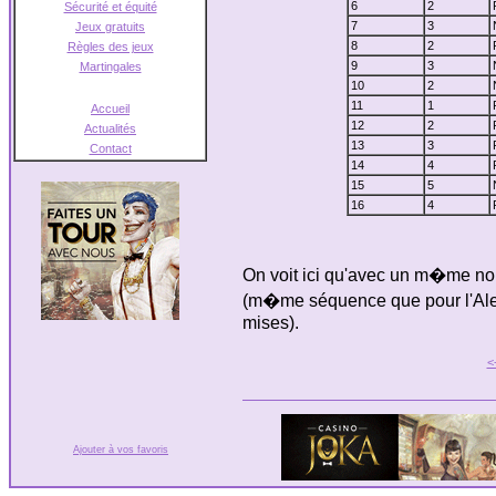
6
2
Sécurité et équité
7
3
Jeux gratuits
8
2
Règles des jeux
9
3
Martingales
10
2
11
1
Accueil
12
2
Actualités
13
3
Contact
14
4
15
5
16
4
On voit ici qu'avec un m�me nom
(m�me séquence que pour l'Alemb
mises).
<
Ajouter à vos favoris