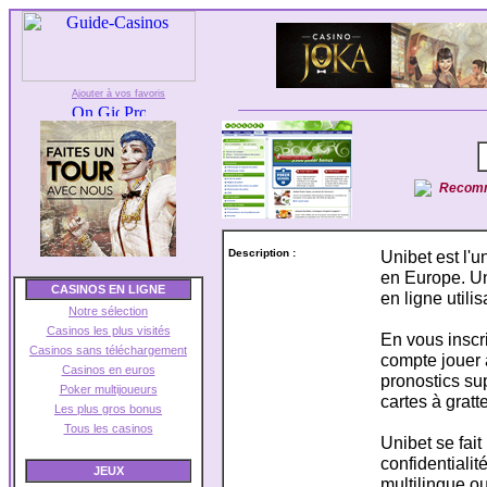
Ajouter à vos favoris
Recomm
Description :
Unibet est l'u
en Europe. Un
CASINOS EN LIGNE
en ligne util
Notre sélection
Casinos les plus visités
En vous inscr
Casinos sans téléchargement
compte jouer a
Casinos en euros
pronostics su
Poker multijoueurs
cartes à gratte
Les plus gros bonus
Tous les casinos
Unibet se fait
confidentialit
JEUX
multilingue ouv