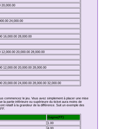
0 20,000.00
000.00 24,000.00
00 16,000.00 28,000.00
0 12,000.00 20,000.00 28,000.00
00 12,000.00 20,000.00 28,000.00
00 20,000.00 24,000.00 28,000.00 32,000.00
us commencez le jeu. Vous avez simplement à placer une mise
ue la partie inférieure ou supérieure du ticket aura moins de
nt relatif à la grandeur de la différence. Suit un exemple des
1FF.
Gagne(FF)
1.00
4.00