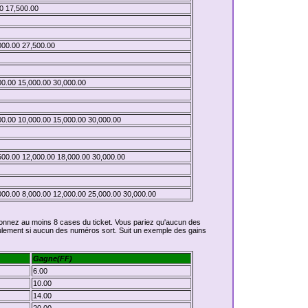
0 17,500.00
000.00 27,500.00
00.00 15,000.00 30,000.00
00.00 10,000.00 15,000.00 30,000.00
500.00 12,000.00 18,000.00 30,000.00
000.00 8,000.00 12,000.00 25,000.00 30,000.00
nnez au moins 8 cases du ticket. Vous pariez qu'aucun des
ulement si aucun des numéros sort. Suit un exemple des gains
Gagne(FF)
6.00
10.00
14.00