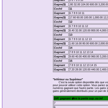
Gagnant
5 6 7 8 9 10
Gagne($)
.80 32.00 104.00 600.00 3,200.0
Coché
11
Gagnant
6 7 8 9 10 11
Gagne($)
17.60 60.00 100.00 1,000.00 12,
Coché
12
Gagnant
6 7 8 9 10 11 12
Gagne($)
6.40 32.00 120.00 800.00 4,000.
Coché
13
Gagnant
6 7 8 9 10 11 12 13
Gagne($)
1.60 16.00 80.00 600.00 2,000.0
Coché
14
Gagnant
7 8 9 10 11 12 13 14
Gagne($)
9.60 40.00 400.00 960.00 3,200.
Coché
15
Gagnant
7 8 9 10 11 12 13 14 15
Gagne($)
7.20 28.00 120.00 440.00 2,400.
"Inférieur ou Supérieur"
C'est la seule option disponible dès que vo
pour pouvoir utiliser cette option. Vous pariez q
numéros gagnant que l'autre partie. Les gains so
gains généralement distribués pour un pari de 
Diff. gagnant �tre la partie sup. ou inf
7
6