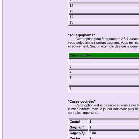
11
12
13
14
15
"Tout gagnants"
Cette option peut être jouée si 2 à 7 cases 
vous sélectionnez seront gagnant. Vous ne rec
effectivement. Suit un exemple des gains génér
Case cochée
2
3
4
5
6
7
"Cases cochées"
Cette option est accessible si vous sélecti
la mise directe, mais le joueur doit avoir plus
sont plus importants.
Coché
1
Gagnant
1
Gagne($)
2.80
Coché
2