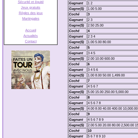
Sécurité et équité
Gagnant
1 2
Jeux gratuits
Gagne($)
1.00 5.00
Règles des jeux
Coché
3
Martingales
Gagnant
2 3
Gagne($)
2.50 25.00
Accueil
Coché
4
Actualités
Gagnant
2 3 4
Contact
Gagne($)
1.00 5.00 80.00
Coché
5
Gagnant
3 4 5
Gagne($)
2.00 10.00 600.00
Coché
6
Gagnant
3 4 5 6
Gagne($)
1.00 8.00 50.00 1,499.00
Coché
7
Gagnant
4 5 6 7
Gagne($)
5.00 15.00 250.00 5,000.00
Coché
8
Gagnant
4 5 6 7 8
Gagne($)
4.00 8.00 40.00 400.00 10,000.00
Coché
9
Gagnant
4 5 6 7 8 9
Gagne($)
2.00 5.00 20.00 80.00 2,500.00 1
Coché
10
Gagnant
5 6 7 8 9 10