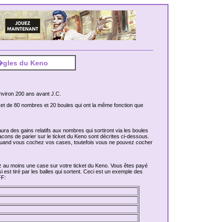
gles du Keno
environ 200 ans avant J.C.
cket de 80 nombres et 20 boules qui ont la même fonction que
ura des gains relatifs aux nombres qui sortiront via les boules
 facons de parier sur le ticket du Keno sont décrites ci-dessous.
 quand vous cochez vos cases, toutefois vous ne pouvez cocher
 au moins une case sur votre ticket du Keno. Vous êtes payé
est tiré par les balles qui sortent. Ceci est un exemple des
FF: