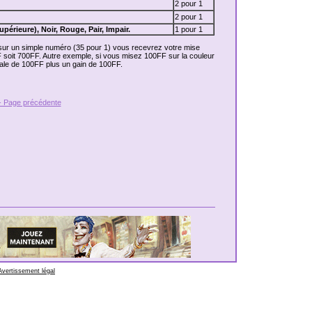
2 pour 1
2 pour 1
périeure), Noir, Rouge, Pair, Impair.
1 pour 1
F sur un simple numéro (35 pour 1) vous recevrez votre mise
FF soit 700FF. Autre exemple, si vous misez 100FF sur la couleur
tiale de 100FF plus un gain de 100FF.
- Page précédente
Avertissement légal