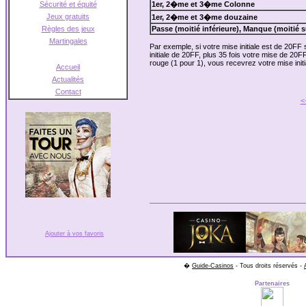
Sécurité et équité
1er, 2�me et 3�me Colonne
Jeux gratuits
1er, 2�me et 3�me douzaine
Règles des jeux
Passe (moitié inférieure), Manque (moitié su
Martingales
Par exemple, si votre mise initiale est de 20F
initiale de 20FF, plus 35 fois votre mise de 20
rouge (1 pour 1), vous recevrez votre mise ini
Accueil
Actualités
Contact
<
Ajouter à vos favoris
�
Guide-Casinos
- Tous droits réservés -
Partenaires