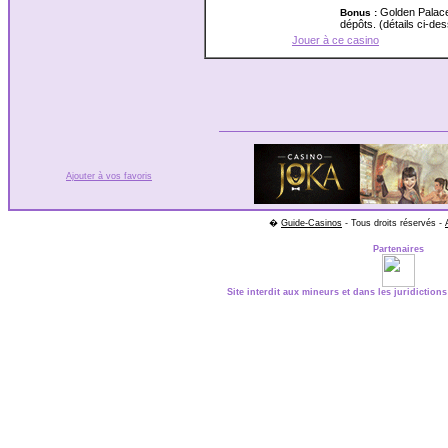
Golden Palace
Bonus :
dépôts. (détails ci-de
Jouer à ce casino
Ajouter à vos favoris
�
Guide-Casinos
- Tous droits réservés -
Partenaires
Site interdit aux mineurs et dans les juridictions 